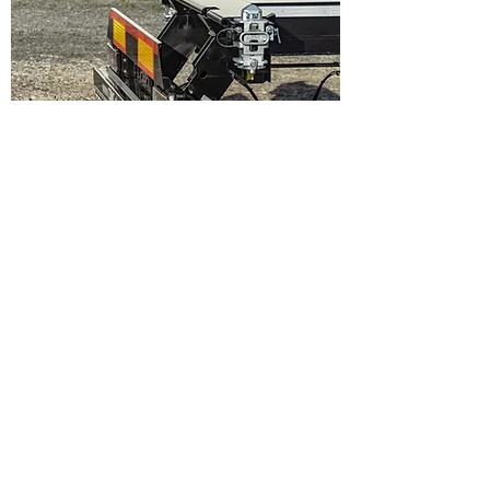
Cimc Trailer Poland Sp. z o.o.
+ 48 58 760 26 00
biuro@cimc.pl
Gdynia, ul. Handlowa 21 81-061