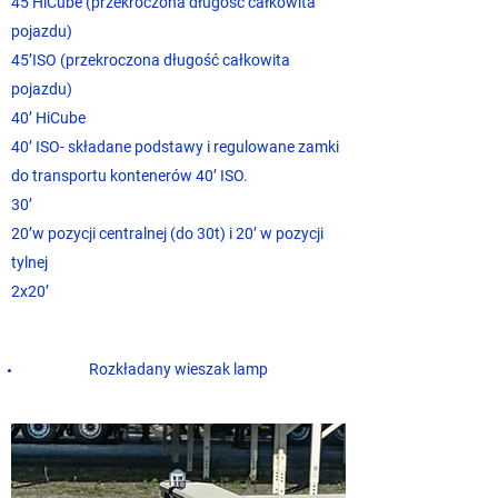
45’HiCube (przekroczona długość całkowita
pojazdu)
45’ISO (przekroczona długość całkowita
pojazdu)
40’ HiCube
40’ ISO- składane podstawy i regulowane zamki
do transportu kontenerów 40’ ISO.
30’
20’w pozycji centralnej (do 30t) i 20’ w pozycji
tylnej
2x20’
Rozkładany wieszak lamp