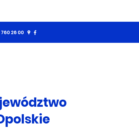
 760 26 00
jewództwo
Opolskie