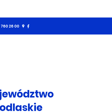
 760 26 00
jewództwo
odlaskie